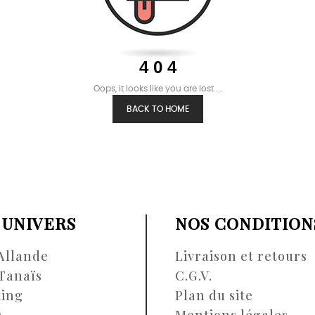
4 0 4
Oops, it looks like you are lost ...
BACK TO HOME
 UNIVERS
NOS CONDITION
Allande
Livraison et retours
Tanaïs
C.G.V.
ting
Plan du site
s
Mentions légales